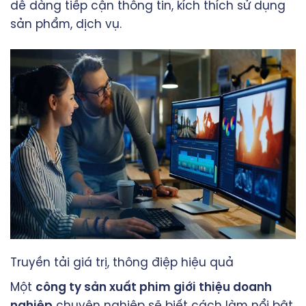
dễ dàng tiếp cận thông tin, kích thích sử dụng
sản phẩm, dịch vụ.
Truyền tải giá trị, thông điệp hiệu quả
Một
công ty sản xuất phim giới thiệu doanh
nghiệp
chuyên nghiệp sẽ biết cách làm nổi bật