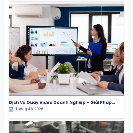
Dịch Vụ Quay Video Doanh Nghiệp – Giải Pháp
Tháng 4 8, 2026
Truyền Thông Hiệu Quả Cho Thương Hiệu Hiện Đại