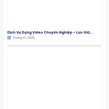
Dịch Vụ Dựng Video Chuyên Nghiệp – Lưu Giữ
Tháng 4 1, 2025
Khoảnh Khắc Ý Nghĩa Cùng Con Yêu