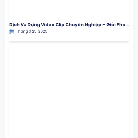
Dịch Vụ Dựng Video Clip Chuyên Nghiệp – Giải Pháp
Tháng 3 25, 2025
Hiệu Quả Cho Doanh Nghiệp