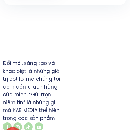
TRỤ SỞ CHÍNH
Làng Việt Kiều Châu Âu,
Đổi mới, sáng tạo và
Mỗ Lao, Hà Đông, Hà Nội
khác biệt là những giá
hotline : 0971.350.360
trị cốt lõi mà chúng tôi
khang360media@gmail.c
đem đến khách hàng
www.kabmedia360.com
của mình. “Gửi trọn
niềm tin” là những gì
mà KAB MEDIA thể hiện
trong các sản phẩm