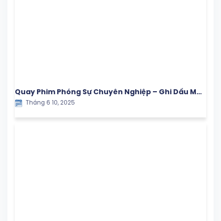
Quay Phim Phóng Sự Chuyên Nghiệp – Ghi Dấu Mọi
Tháng 6 10, 2025
Khoảnh Khắc Giá Trị