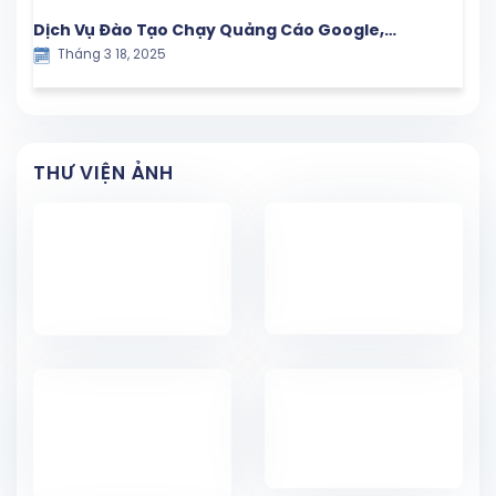
Dịch Vụ Đào Tạo Chạy Quảng Cáo Google,
Tháng 3 18, 2025
Facebook và TikTok – Giải Pháp Marketing Hiệu
Quả
THƯ VIỆN ẢNH