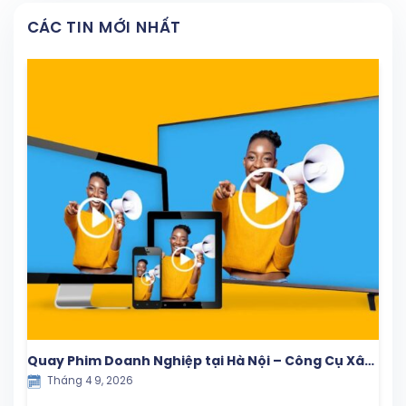
CÁC TIN MỚI NHẤT
Quay Phim Doanh Nghiệp tại Hà Nội – Công Cụ Xây
Tháng 4 9, 2026
Dựng Thương Hiệu & Tăng Trưởng Bền Vững