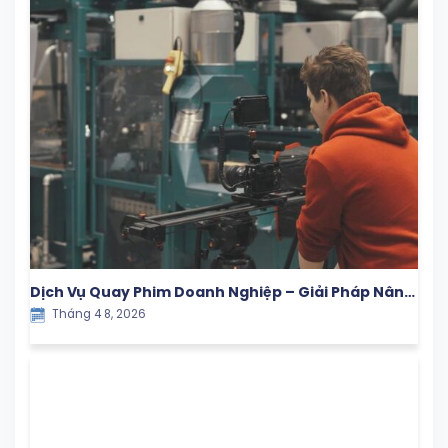
Dịch Vụ Quay Phim Doanh Nghiệp – Giải Pháp Nâng
Tháng 4 8, 2026
Tầm Thương Hiệu Trong Kỷ Nguyên Số