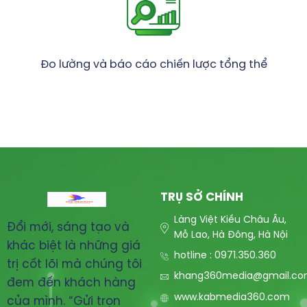
Đo lường và báo cáo chiến lược tổng thể
TRỤ SỞ CHÍNH
Làng Việt Kiều Châu Âu,
Đổi mới, sáng tạo và
Mỗ Lao, Hà Đông, Hà Nội
khác biệt là những giá
hotline : 0971.350.360
trị cốt lõi mà chúng tôi
khang360media@gmail.c
đem đến khách hàng
www.kabmedia360.com
của mình. “Gửi trọn