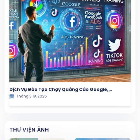
Dịch Vụ Đào Tạo Chạy Quảng Cáo Google,
Tháng 3 18, 2025
Facebook và TikTok – Giải Pháp Marketing Hiệu
Quả
THƯ VIỆN ẢNH