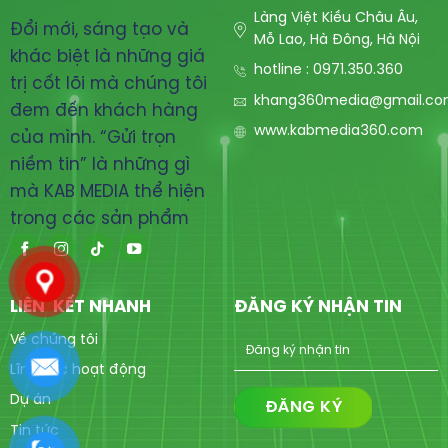
Làng Việt Kiều Châu Âu,
Đổi mới, sáng tạo và
Mỗ Lao, Hà Đông, Hà Nội
khác biệt là những giá
hotline : 0971.350.360
trị cốt lõi mà chúng tôi
khang360media@gmail.c
đem đến khách hàng
www.kabmedia360.com
của mình. “Gửi trọn
niềm tin” là những gì
mà KAB MEDIA thể hiện
trong các sản phẩm
LIÊN KẾT NHANH
ĐĂNG KÝ NHẬN TIN
Về chúng tôi
Lĩnh vực hoạt động
Dự án
Tin tức