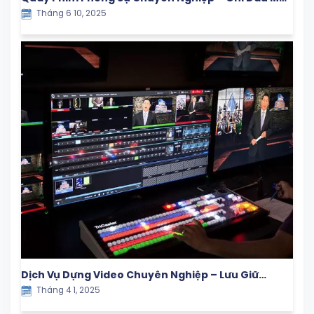
Tháng 6 10, 2025
Khoảnh Khắc Giá Trị
Dịch Vụ Dựng Video Chuyên Nghiệp – Lưu Giữ
Tháng 4 1, 2025
Khoảnh Khắc Ý Nghĩa Cùng Con Yêu