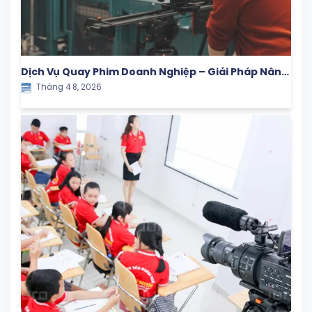
Dịch Vụ Quay Phim Doanh Nghiệp – Giải Pháp Nâng
Tháng 4 8, 2026
Tầm Thương Hiệu Trong Kỷ Nguyên Số