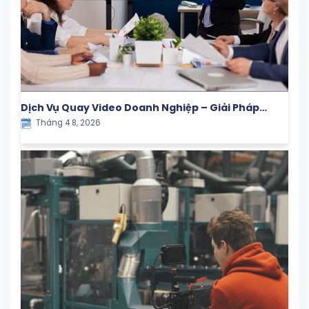
Dịch Vụ Quay Video Doanh Nghiệp – Giải Pháp
Tháng 4 8, 2026
Truyền Thông Hiệu Quả Cho Thương Hiệu Hiện Đại