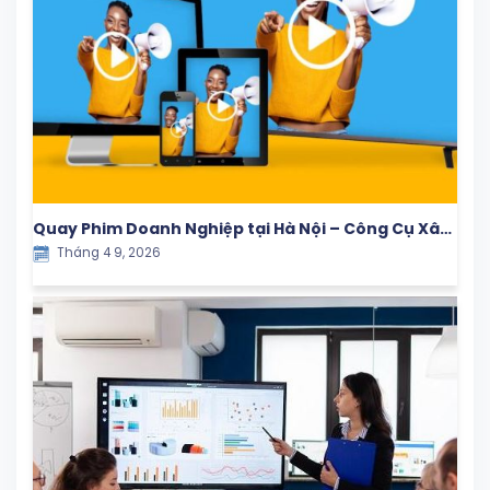
Quay Phim Doanh Nghiệp tại Hà Nội – Công Cụ Xây
Tháng 4 9, 2026
Dựng Thương Hiệu & Tăng Trưởng Bền Vững