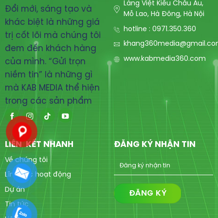
Làng Việt Kiều Châu Âu,
Đổi mới, sáng tạo và
Mỗ Lao, Hà Đông, Hà Nội
khác biệt là những giá
hotline : 0971.350.360
trị cốt lõi mà chúng tôi
khang360media@gmail.c
đem đến khách hàng
www.kabmedia360.com
của mình. “Gửi trọn
niềm tin” là những gì
mà KAB MEDIA thể hiện
trong các sản phẩm
LIÊN KẾT NHANH
ĐĂNG KÝ NHẬN TIN
Về chúng tôi
Lĩnh vực hoạt động
Dự án
Tin tức