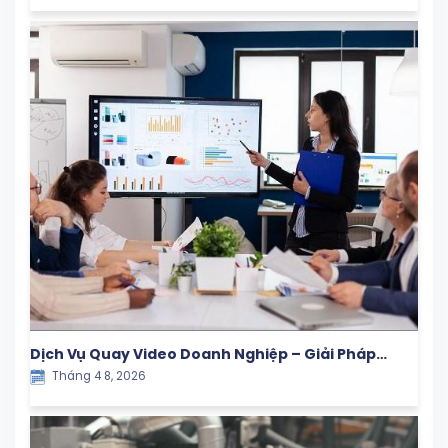
Dịch Vụ Quay Video Doanh Nghiệp – Giải Pháp
Tháng 4 8, 2026
Truyền Thông Hiệu Quả Cho Thương Hiệu Hiện Đại