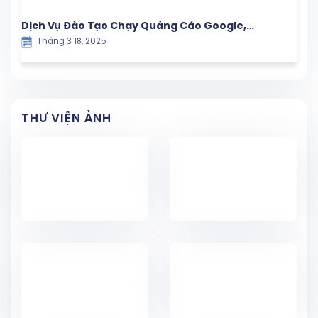
Dịch Vụ Đào Tạo Chạy Quảng Cáo Google,
Tháng 3 18, 2025
Facebook và TikTok – Giải Pháp Marketing Hiệu
Quả
THƯ VIỆN ẢNH