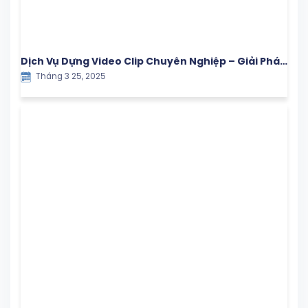
Dịch Vụ Dựng Video Clip Chuyên Nghiệp – Giải Pháp
Tháng 3 25, 2025
Hiệu Quả Cho Doanh Nghiệp