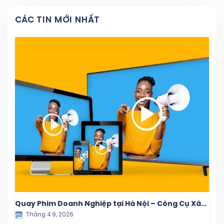
CÁC TIN MỚI NHẤT
Quay Phim Doanh Nghiệp tại Hà Nội – Công Cụ Xây
Tháng 4 9, 2026
Dựng Thương Hiệu & Tăng Trưởng Bền Vững