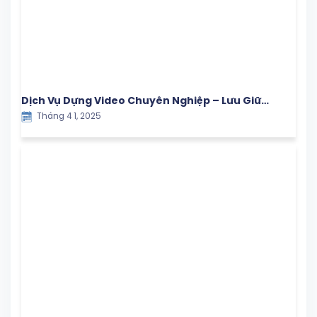
Dịch Vụ Dựng Video Chuyên Nghiệp – Lưu Giữ
Tháng 4 1, 2025
Khoảnh Khắc Ý Nghĩa Cùng Con Yêu