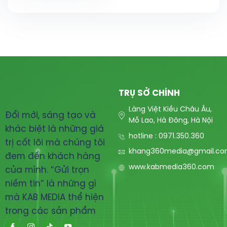
TRỤ SỞ CHÍNH
Làng Việt Kiều Châu Âu,
Đổi mới, sáng tạo và
Mỗ Lao, Hà Đông, Hà Nội
khác biệt là những giá
hotline : 0971.350.360
trị cốt lõi mà chúng tôi
khang360media@gmail.c
đem đến khách hàng
www.kabmedia360.com
của mình. “Gửi trọn
niềm tin” là những gì
mà KAB MEDIA thể hiện
trong các sản phẩm