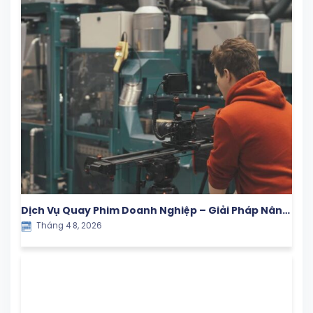
Dịch Vụ Quay Phim Doanh Nghiệp – Giải Pháp Nâng
Tháng 4 8, 2026
Tầm Thương Hiệu Trong Kỷ Nguyên Số