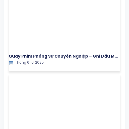
Quay Phim Phóng Sự Chuyên Nghiệp – Ghi Dấu Mọi
Tháng 6 10, 2025
Khoảnh Khắc Giá Trị