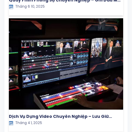
Quay Phim Phóng Sự Chuyên Nghiệp – Ghi Dấu Mọi
Tháng 6 10, 2025
Khoảnh Khắc Giá Trị
Dịch Vụ Dựng Video Chuyên Nghiệp – Lưu Giữ
Tháng 4 1, 2025
Khoảnh Khắc Ý Nghĩa Cùng Con Yêu