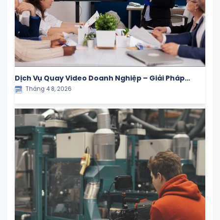
Dịch Vụ Quay Video Doanh Nghiệp – Giải Pháp
Tháng 4 8, 2026
Truyền Thông Hiệu Quả Cho Thương Hiệu Hiện Đại