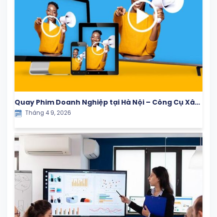
Quay Phim Doanh Nghiệp tại Hà Nội – Công Cụ Xây
Tháng 4 9, 2026
Dựng Thương Hiệu & Tăng Trưởng Bền Vững