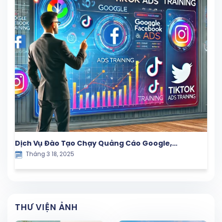
Dịch Vụ Đào Tạo Chạy Quảng Cáo Google,
Tháng 3 18, 2025
Facebook và TikTok – Giải Pháp Marketing Hiệu
Quả
THƯ VIỆN ẢNH