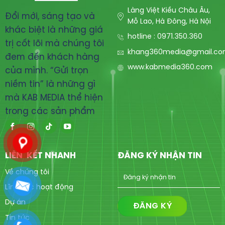
Làng Việt Kiều Châu Âu,
Đổi mới, sáng tạo và
Mỗ Lao, Hà Đông, Hà Nội
khác biệt là những giá
hotline : 0971.350.360
trị cốt lõi mà chúng tôi
khang360media@gmail.c
đem đến khách hàng
www.kabmedia360.com
của mình. “Gửi trọn
niềm tin” là những gì
mà KAB MEDIA thể hiện
trong các sản phẩm
LIÊN KẾT NHANH
ĐĂNG KÝ NHẬN TIN
Về chúng tôi
Lĩnh vực hoạt động
Dự án
Tin tức