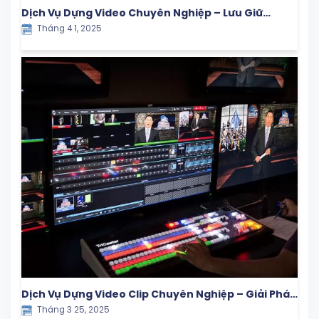
Dịch Vụ Dựng Video Chuyên Nghiệp – Lưu Giữ
Tháng 4 1, 2025
Khoảnh Khắc Ý Nghĩa Cùng Con Yêu
Dịch Vụ Dựng Video Clip Chuyên Nghiệp – Giải Pháp
Tháng 3 25, 2025
Hiệu Quả Cho Doanh Nghiệp