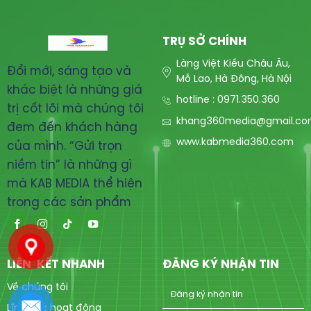
TRỤ SỞ CHÍNH
Làng Việt Kiều Châu Âu,
Đổi mới, sáng tạo và
Mỗ Lao, Hà Đông, Hà Nội
khác biệt là những giá
hotline : 0971.350.360
trị cốt lõi mà chúng tôi
khang360media@gmail.c
đem đến khách hàng
www.kabmedia360.com
của mình. “Gửi trọn
niềm tin” là những gì
mà KAB MEDIA thể hiện
trong các sản phẩm
LIÊN KẾT NHANH
ĐĂNG KÝ NHẬN TIN
Về chúng tôi
Lĩnh vực hoạt động