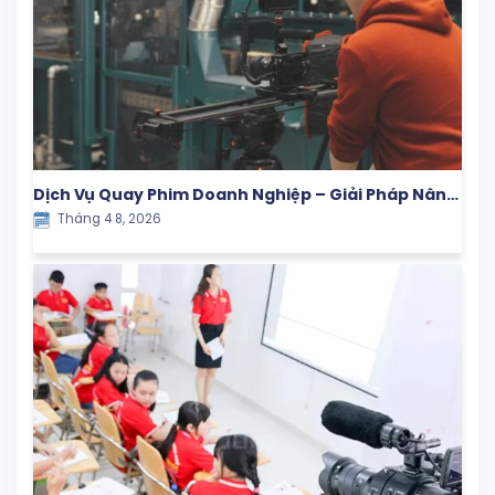
Dịch Vụ Quay Phim Doanh Nghiệp – Giải Pháp Nâng
Tháng 4 8, 2026
Tầm Thương Hiệu Trong Kỷ Nguyên Số