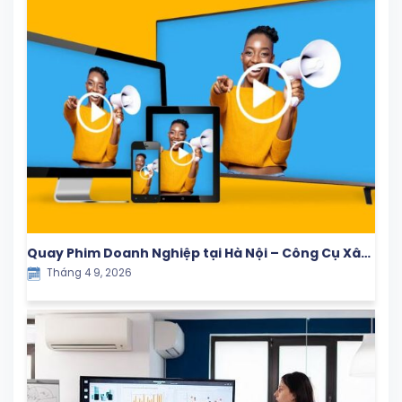
Quay Phim Doanh Nghiệp tại Hà Nội – Công Cụ Xây
Tháng 4 9, 2026
Dựng Thương Hiệu & Tăng Trưởng Bền Vững