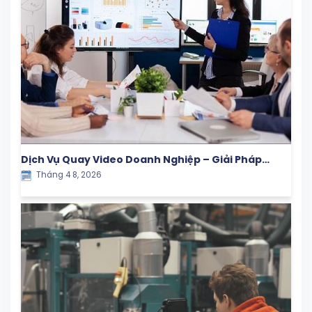
Dịch Vụ Quay Video Doanh Nghiệp – Giải Pháp
Tháng 4 8, 2026
Truyền Thông Hiệu Quả Cho Thương Hiệu Hiện Đại