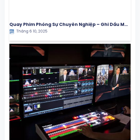
Quay Phim Phóng Sự Chuyên Nghiệp – Ghi Dấu Mọi
Tháng 6 10, 2025
Khoảnh Khắc Giá Trị