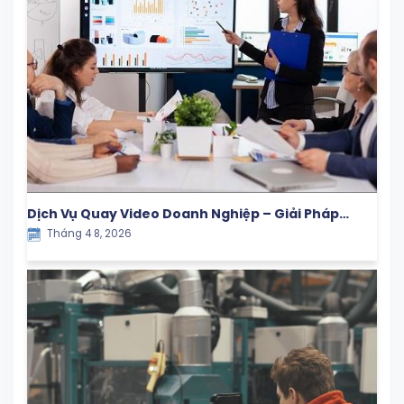
Dịch Vụ Quay Video Doanh Nghiệp – Giải Pháp
Tháng 4 8, 2026
Truyền Thông Hiệu Quả Cho Thương Hiệu Hiện Đại