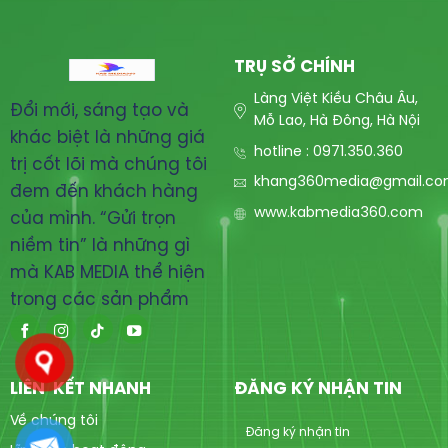
TRỤ SỞ CHÍNH
Làng Việt Kiều Châu Âu,
Đổi mới, sáng tạo và
Mỗ Lao, Hà Đông, Hà Nội
khác biệt là những giá
hotline : 0971.350.360
trị cốt lõi mà chúng tôi
khang360media@gmail.c
đem đến khách hàng
www.kabmedia360.com
của mình. “Gửi trọn
niềm tin” là những gì
mà KAB MEDIA thể hiện
trong các sản phẩm
LIÊN KẾT NHANH
ĐĂNG KÝ NHẬN TIN
Về chúng tôi