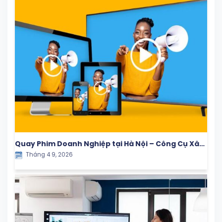
Quay Phim Doanh Nghiệp tại Hà Nội – Công Cụ Xây
Tháng 4 9, 2026
Dựng Thương Hiệu & Tăng Trưởng Bền Vững