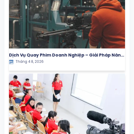
Dịch Vụ Quay Phim Doanh Nghiệp – Giải Pháp Nâng
Tháng 4 8, 2026
Tầm Thương Hiệu Trong Kỷ Nguyên Số