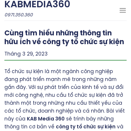
KABMEDIA360
Skip
to
0971.350.360
content
Cùng tìm hiểu những thông tin
hữu ích về công ty tổ chức sự kiện
Tháng 3 29, 2023
Tổ chức sự kiện là một ngành công nghiệp
đang phát triển mạnh mẽ trong những năm
gần đây. Với sự phát triển của kinh tế và sự đổi
mới công nghệ, nhu cầu tổ chức sự kiện đã trở
thành một trong những nhu cầu thiết yếu của
các tổ chức, doanh nghiệp và cá nhân. Bài viết
này của
KAB Media 360
sẽ trình bày những
thông tin cơ bản về
công ty tổ chức sự kiện
và