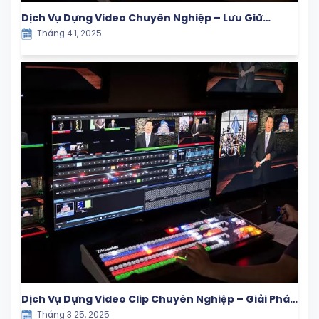
Dịch Vụ Dựng Video Chuyên Nghiệp – Lưu Giữ
Tháng 4 1, 2025
Khoảnh Khắc Ý Nghĩa Cùng Con Yêu
Dịch Vụ Dựng Video Clip Chuyên Nghiệp – Giải Pháp
Tháng 3 25, 2025
Hiệu Quả Cho Doanh Nghiệp