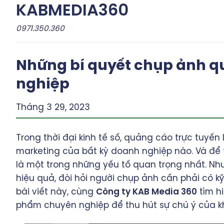
Skip
KABMEDIA360
to
0971.350.360
content
Những bí quyết chụp ảnh 
nghiệp
Tháng 3 29, 2023
Trong thời đại kinh tế số, quảng cáo trực tuyến
marketing của bất kỳ doanh nghiệp nào. Và đ
là một trong những yếu tố quan trọng nhất. N
hiệu quả, đòi hỏi người chụp ảnh cần phải có k
bài viết này, cùng
Công ty KAB Media 360
tìm h
phẩm chuyên nghiệp để thu hút sự chú ý của 