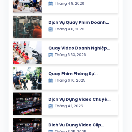
Tháng 4 8, 2026
Nghiệp – Giải Pháp Truyền
Thông Hiệu Quả Cho
Thương Hiệu Hiện Đại
Dịch Vụ Quay Phim Doanh
Tháng 4 8, 2026
Nghiệp – Giải Pháp Nâng
Tầm Thương Hiệu Trong Kỷ
Nguyên Số
Quay Video Doanh Nghiệp
Tháng 3 30, 2026
Chuyên Nghiệp Tại Hà Nội
Quay Phim Phóng Sự
Tháng 6 10, 2025
Chuyên Nghiệp – Ghi Dấu
Mọi Khoảnh Khắc Giá Trị
Dịch Vụ Dựng Video Chuyên
Tháng 4 1, 2025
Nghiệp – Lưu Giữ Khoảnh
Khắc Ý Nghĩa Cùng Con Yêu
Dịch Vụ Dựng Video Clip
Tháng 3 25, 2025