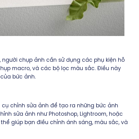
, người chụp ảnh cần sử dụng các phụ kiện hỗ
 chụp macro, và các bộ lọc màu sắc. Điều này
 của bức ảnh.
g cụ chỉnh sửa ảnh để tạo ra những bức ảnh
hỉnh sửa ảnh như Photoshop, Lightroom, hoặc
 thể giúp bạn điều chỉnh ánh sáng, màu sắc, và