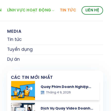
N
LĨNH VỰC HOẠT ĐỘNG
TIN TỨC
LIÊN HỆ
MEDIA
Tin tức
Tuyển dụng
Dự án
CÁC TIN MỚI NHẤT
Quay Phim Doanh Nghiệp
Tháng 4 9, 2026
tại Hà Nội – Công Cụ Xây
Dựng Thương Hiệu & Tăng
Trưởng Bền Vững
Dịch Vụ Quay Video Doanh