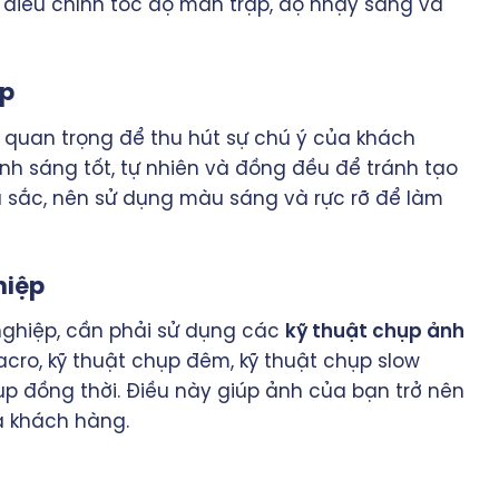
 điều chỉnh tốc độ màn trập, độ nhạy sáng và
ợp
 quan trọng để thu hút sự chú ý của khách
ánh sáng tốt, tự nhiên và đồng đều để tránh tạo
àu sắc, nên sử dụng màu sáng và rực rỡ để làm
hiệp
ghiệp, cần phải sử dụng các
kỹ thuật chụp ảnh
acro, kỹ thuật chụp đêm, kỹ thuật chụp slow
ụp đồng thời. Điều này giúp ảnh của bạn trở nên
a khách hàng.