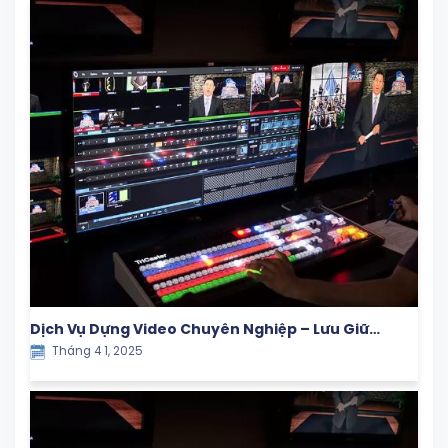
Dịch Vụ Dựng Video Chuyên Nghiệp – Lưu Giữ
Tháng 4 1, 2025
Khoảnh Khắc Ý Nghĩa Cùng Con Yêu