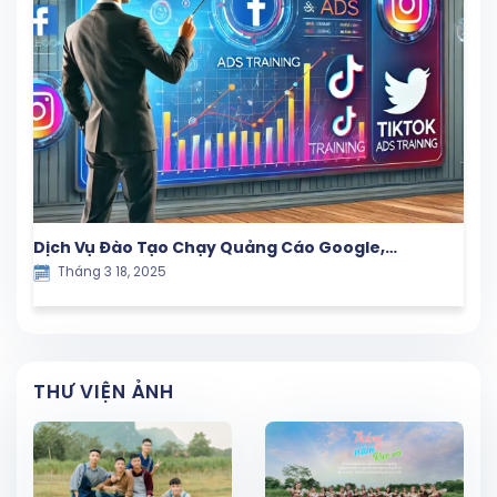
Dịch Vụ Đào Tạo Chạy Quảng Cáo Google,
Tháng 3 18, 2025
Facebook và TikTok – Giải Pháp Marketing Hiệu
Quả
THƯ VIỆN ẢNH