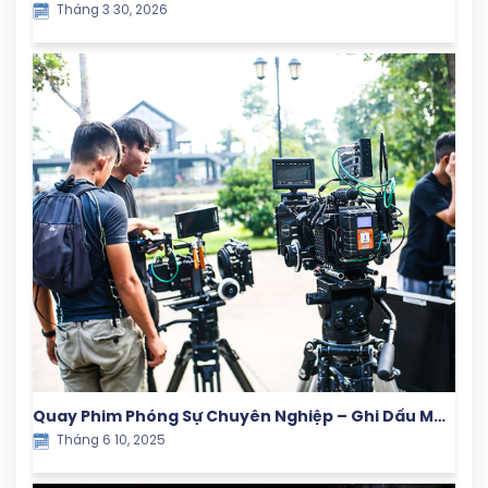
Tháng 3 30, 2026
Nội
Quay Phim Phóng Sự Chuyên Nghiệp – Ghi Dấu Mọi
Tháng 6 10, 2025
Khoảnh Khắc Giá Trị