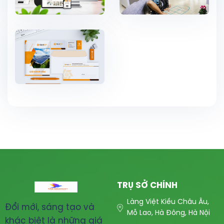
TRỤ SỞ CHÍNH
Làng Việt Kiều Châu Âu,
Đổi mới, sáng tạo và
Mỗ Lao, Hà Đông, Hà Nội
khác biệt là những giá