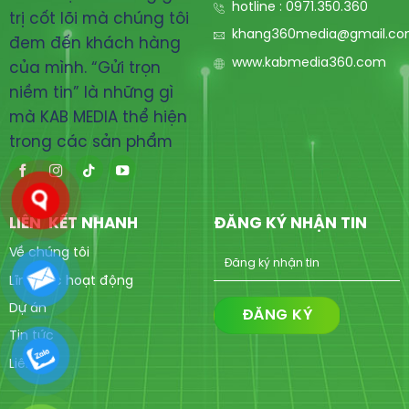
hotline : 0971.350.360
trị cốt lõi mà chúng tôi
khang360media@gmail.c
đem đến khách hàng
www.kabmedia360.com
của mình. “Gửi trọn
niềm tin” là những gì
mà KAB MEDIA thể hiện
trong các sản phẩm
LIÊN KẾT NHANH
ĐĂNG KÝ NHẬN TIN
Về chúng tôi
Lĩnh vực hoạt động
Dự án
Tin tức
Liên hệ