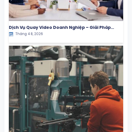
Dịch Vụ Quay Video Doanh Nghiệp – Giải Pháp
Tháng 4 8, 2026
Truyền Thông Hiệu Quả Cho Thương Hiệu Hiện Đại