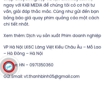
ngay với KAB MEDIA để chúng tôi có cơ hội tư
vấn, giải đáp thắc mắc. Cũng như gửi đến bạn
bảng báo giá quay phim quảng cáo một cách
chi tiết nhất.
Xem thêm:
Dịch vụ sản xuất Phim doanh nghiệp
VP Hà Nội: LK6C Làng Việt Kiều Châu Âu – Mỗ Lao
– Hà Đông – Hà Nội
Hotline: HN – 0971350360
Gửi Email:
vt.thanhbinh05@gmail.com