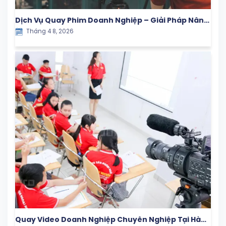
Dịch Vụ Quay Phim Doanh Nghiệp – Giải Pháp Nâng
Tháng 4 8, 2026
Tầm Thương Hiệu Trong Kỷ Nguyên Số
Quay Video Doanh Nghiệp Chuyên Nghiệp Tại Hà