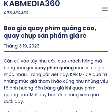
KABMEDIA360
Skip
to
0971.350.360
content
Báo giá quay phim quảng cáo,
quay chụp sản phẩm giá rẻ
Tháng 3 19, 2023
Căn cứ vào tùy nhu cầu của khách hàng mà
bảng
báo giá quay phim quảng cáo
sẽ có giá
khác nhau. Trong bài viết này,
KAB MEDIA
đưa ra
những mức giá tham khảo cũng như những yếu
tố ảnh hưởng đến bảng giá khi quay phim
quảng cáo. Mời quý bạn đọc cùng xem qua
dưới đây.