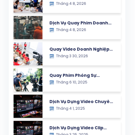
Tháng 4 8, 2026
Nghiệp – Giải Pháp Truyền
Thông Hiệu Quả Cho
Thương Hiệu Hiện Đại
Dịch Vụ Quay Phim Doanh
Tháng 4 8, 2026
Nghiệp – Giải Pháp Nâng
Tầm Thương Hiệu Trong Kỷ
Nguyên Số
Quay Video Doanh Nghiệp
Tháng 3 30, 2026
Chuyên Nghiệp Tại Hà Nội
Quay Phim Phóng Sự
Tháng 6 10, 2025
Chuyên Nghiệp – Ghi Dấu
Mọi Khoảnh Khắc Giá Trị
Dịch Vụ Dựng Video Chuyên
Tháng 4 1, 2025
Nghiệp – Lưu Giữ Khoảnh
Khắc Ý Nghĩa Cùng Con Yêu
Dịch Vụ Dựng Video Clip
Tháng 3 25, 2025