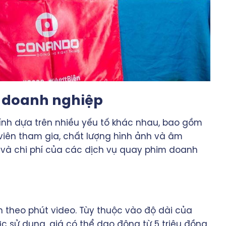
m doanh nghiệp
ính dựa trên nhiều yếu tố khác nhau, bao gồm
 viên tham gia, chất lượng hình ảnh và âm
á và chi phí của các dịch vụ quay phim doanh
 theo phút video. Tùy thuộc vào độ dài của
c sử dụng, giá có thể dao động từ 5 triệu đồng