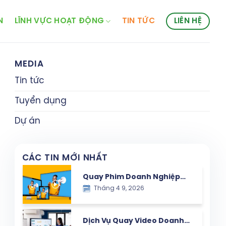
N
LĨNH VỰC HOẠT ĐỘNG
TIN TỨC
LIÊN HỆ
MEDIA
Tin tức
Tuyển dụng
Dự án
CÁC TIN MỚI NHẤT
Quay Phim Doanh Nghiệp
Tháng 4 9, 2026
tại Hà Nội – Công Cụ Xây
Dựng Thương Hiệu & Tăng
Trưởng Bền Vững
Dịch Vụ Quay Video Doanh